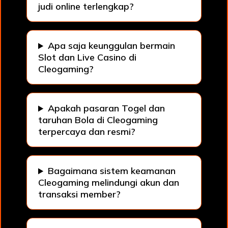
judi online terlengkap?
Apa saja keunggulan bermain
Slot dan Live Casino di
Cleogaming?
Apakah pasaran Togel dan
taruhan Bola di Cleogaming
terpercaya dan resmi?
Bagaimana sistem keamanan
Cleogaming melindungi akun dan
transaksi member?