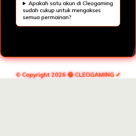
Apakah satu akun di Cleogaming
sudah cukup untuk mengakses
semua permainan?
© Copyright 2026 😁
CLEOGAMING
✔